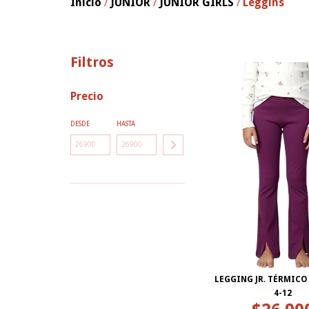
Inicio
JUNIOR
JUNIOR GIRLS
Leggins
/
/
/
Filtros
Precio
DESDE
HASTA
LEGGING JR. TÉRMIC
4-12