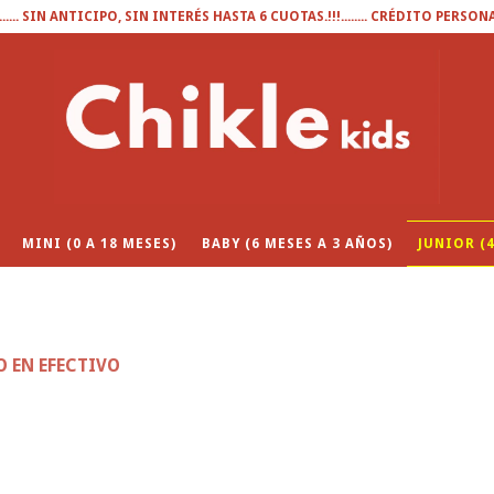
........ SIN ANTICIPO, SIN INTERÉS HASTA 6 CUOTAS.!!!........ CRÉDITO PERSON
MINI (0 A 18 MESES)
BABY (6 MESES A 3 AÑOS)
JUNIOR (4
O EN EFECTIVO