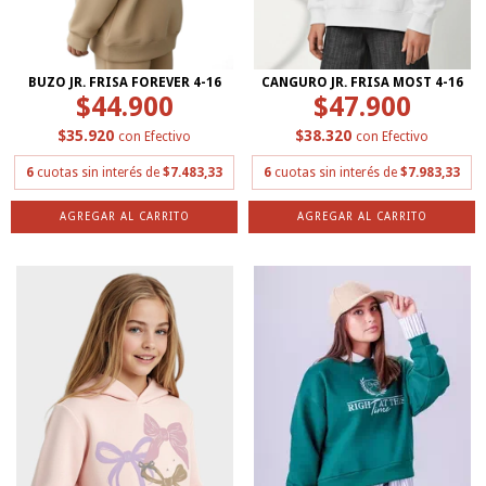
BUZO JR. FRISA FOREVER 4-16
CANGURO JR. FRISA MOST 4-16
$44.900
$47.900
$35.920
$38.320
con
Efectivo
con
Efectivo
6
cuotas sin interés de
$7.483,33
6
cuotas sin interés de
$7.983,33
AGREGAR AL CARRITO
AGREGAR AL CARRITO