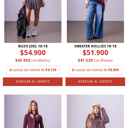
BUZO JOEL 10-18
SWEATER HOLLIES 10-18
$54.900
$51.900
$43.920
$41.520
con
Efectivo
con
Efectivo
6
cuotas sin interés de
$9.150
6
cuotas sin interés de
$8.650
AGREGAR AL CARRITO
AGREGAR AL CARRITO