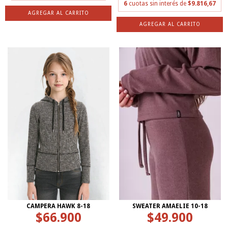
6
cuotas sin interés de
$9.816,67
AGREGAR AL CARRITO
AGREGAR AL CARRITO
CAMPERA HAWK 8-18
SWEATER AMAELIE 10-18
$66.900
$49.900