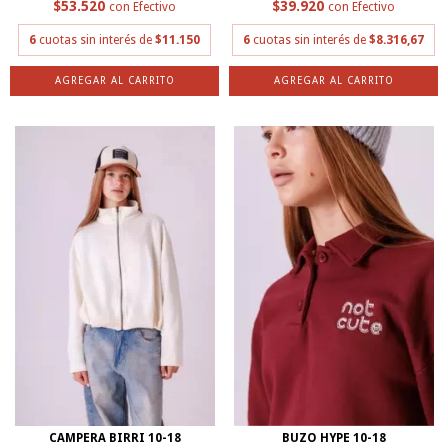
$53.520
$39.920
con
Efectivo
con
Efectivo
6
cuotas sin interés de
$11.150
6
cuotas sin interés de
$8.316,67
AGREGAR AL CARRITO
AGREGAR AL CARRITO
CAMPERA BIRRI 10-18
BUZO HYPE 10-18