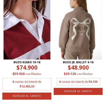
BUZO KIARO 10-18
BUZO JR. BALLET 4-16
$74.900
$48.900
$59.920
$39.120
con
Efectivo
con
Efectivo
6
cuotas sin interés de
6
cuotas sin interés de
$8.150
$12.483,33
AGREGAR AL CARRITO
AGREGAR AL CARRITO