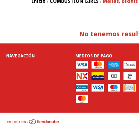
Inicio
COMBUSTION GIRLS
Mallas, Bikinis
/
/
No tenemos result
NAVEGACIÓN
MEDIOS DE PAGO