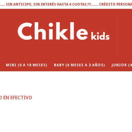
........ SIN ANTICIPO, SIN INTERÉS HASTA 6 CUOTAS.!!!........ CRÉDITO PERSON
MINI (0 A 18 MESES)
BABY (6 MESES A 3 AÑOS)
JUNIOR (4
O EN EFECTIVO