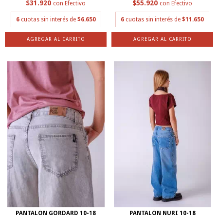
$31.920
$55.920
con
Efectivo
con
Efectivo
6
cuotas sin interés de
$6.650
6
cuotas sin interés de
$11.650
AGREGAR AL CARRITO
AGREGAR AL CARRITO
PANTALÓN GORDARD 10-18
PANTALÓN NURI 10-18