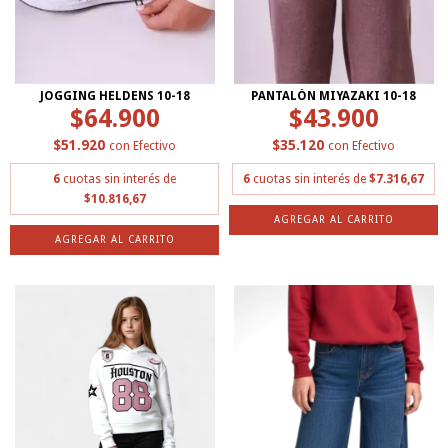
JOGGING HELDENS 10-18
PANTALÓN MIYAZAKI 10-18
$64.900
$43.900
$51.920
$35.120
con
Efectivo
con
Efectivo
6
cuotas sin interés de
6
cuotas sin interés de
$7.316,67
$10.816,67
AGREGAR AL CARRITO
AGREGAR AL CARRITO