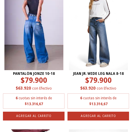
PANTALÓN JONZE 10-18
JEAN JR. WIDE LEG NALA 8-18
$79.900
$79.900
$63.920
$63.920
con
Efectivo
con
Efectivo
6
cuotas sin interés de
6
cuotas sin interés de
$13.316,67
$13.316,67
AGREGAR AL CARRITO
AGREGAR AL CARRITO