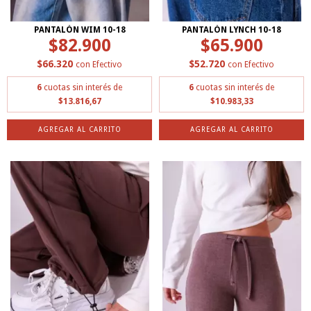
PANTALÓN WIM 10-18
PANTALÓN LYNCH 10-18
$82.900
$65.900
$66.320
$52.720
con
Efectivo
con
Efectivo
6
cuotas sin interés de
6
cuotas sin interés de
$13.816,67
$10.983,33
AGREGAR AL CARRITO
AGREGAR AL CARRITO