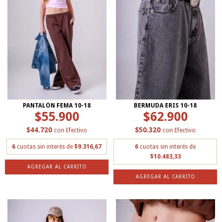
PANTALÓN FEMA 10-18
BERMUDA ERIS 10-18
$55.900
$62.900
$44.720
$50.320
con
Efectivo
con
Efectivo
6
cuotas sin interés de
$9.316,67
6
cuotas sin interés de
$10.483,33
AGREGAR AL CARRITO
AGREGAR AL CARRITO