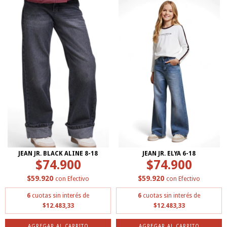
JEAN JR. BLACK ALINE 8-18
JEAN JR. ELYA 6-18
$74.900
$74.900
$59.920
$59.920
con
Efectivo
con
Efectivo
6
cuotas sin interés de
6
cuotas sin interés de
$12.483,33
$12.483,33
AGREGAR AL CARRITO
AGREGAR AL CARRITO