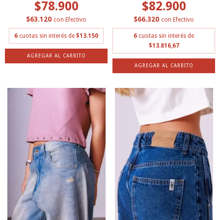
$78.900
$82.900
$63.120
$66.320
con
Efectivo
con
Efectivo
6
cuotas sin interés de
$13.150
6
cuotas sin interés de
$13.816,67
AGREGAR AL CARRITO
AGREGAR AL CARRITO