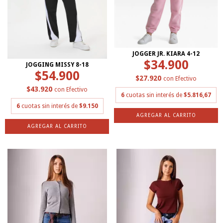
JOGGER JR. KIARA 4-12
$34.900
JOGGING MISSY 8-18
$54.900
$27.920
con
Efectivo
$43.920
con
Efectivo
6
cuotas sin interés de
$5.816,67
6
cuotas sin interés de
$9.150
AGREGAR AL CARRITO
AGREGAR AL CARRITO