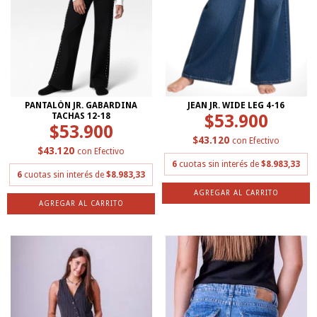
PANTALÓN JR. GABARDINA
JEAN JR. WIDE LEG 4-16
TACHAS 12-18
$53.900
$53.900
$43.120
con
Efectivo
$43.120
con
Efectivo
6
cuotas sin interés de
$8.983,33
6
cuotas sin interés de
$8.983,33
AGREGAR AL CARRITO
AGREGAR AL CARRITO