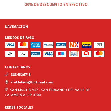
-20% DE DESCUENTO EN EFECTIVO
NAVEGACIÓN
MEDIOS DE PAGO
CONTACTANOS
3834526713
chiklekids@hotmail.com
SAN MARTIN 547 . SAN FERNANDO DEL VALLE DE
CATAMARCA C/P 4700
REDES SOCIALES