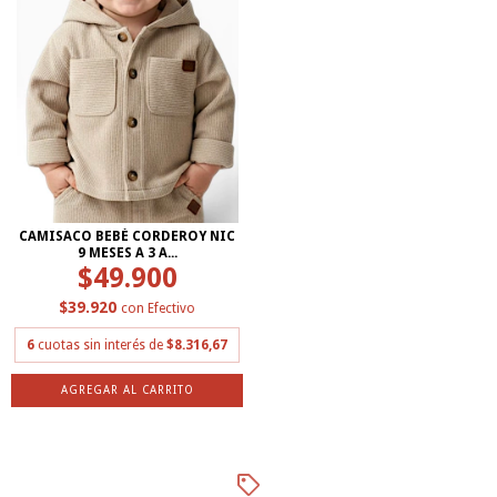
CAMISACO BEBÉ CORDEROY NIC
9 MESES A 3 A...
$49.900
$39.920
con
Efectivo
6
cuotas sin interés de
$8.316,67
AGREGAR AL CARRITO