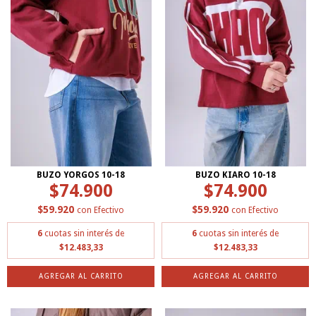
BUZO YORGOS 10-18
BUZO KIARO 10-18
$74.900
$74.900
$59.920
$59.920
con
Efectivo
con
Efectivo
6
cuotas sin interés de
6
cuotas sin interés de
$12.483,33
$12.483,33
AGREGAR AL CARRITO
AGREGAR AL CARRITO