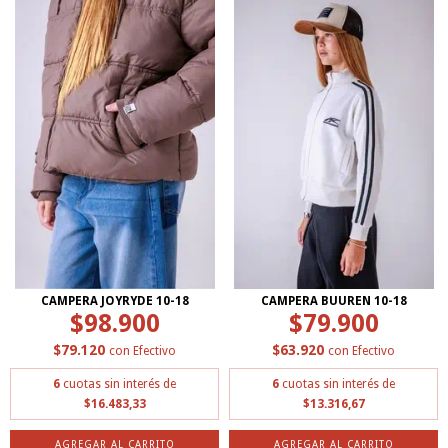
CAMPERA JOYRYDE 10-18
CAMPERA BUUREN 10-18
$98.900
$79.900
$79.120
$63.920
con
Efectivo
con
Efectivo
6
cuotas sin interés de
6
cuotas sin interés de
$16.483,33
$13.316,67
AGREGAR AL CARRITO
AGREGAR AL CARRITO