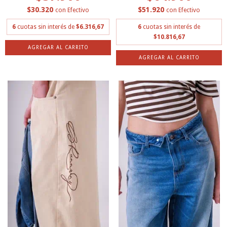
$30.320
$51.920
con
Efectivo
con
Efectivo
6
cuotas sin interés de
$6.316,67
6
cuotas sin interés de
$10.816,67
AGREGAR AL CARRITO
AGREGAR AL CARRITO