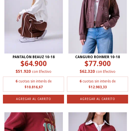
PANTALÓN BEAUZ 10-18
CANGURO ROHMER 10-18
$64.900
$77.900
$51.920
$62.320
con
Efectivo
con
Efectivo
6
cuotas sin interés de
6
cuotas sin interés de
$10.816,67
$12.983,33
AGREGAR AL CARRITO
AGREGAR AL CARRITO