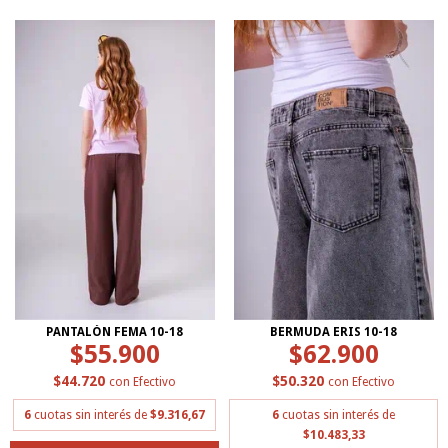
PANTALÓN FEMA 10-18
BERMUDA ERIS 10-18
$55.900
$62.900
$44.720
$50.320
con
Efectivo
con
Efectivo
6
cuotas sin interés de
$9.316,67
6
cuotas sin interés de
$10.483,33